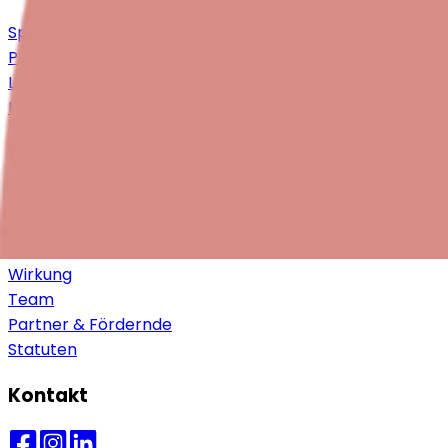
Spenden
Philanthropie & Partnerschaften
Legate & Erbschaften
Mitglied werden
Mithelfen
Über uns
Vision, Mission & Werte
Ansatz & Ziele
Wirkung
Team
Partner & Fördernde
Statuten
Kontakt