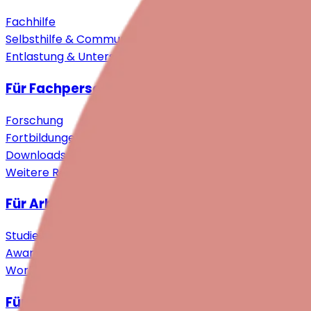
Fachhilfe
Selbsthilfe & Community
Entlastung & Unterstützung
Für Fachpersonen
Forschung
Fortbildungen
Downloads
Weitere Ressourcen
Für Arbeitgebende
Studie
Awareness Events
Workshops
Für Engagierte