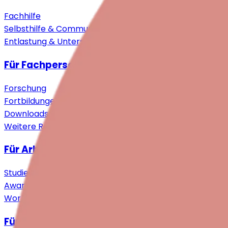
Fachhilfe
Selbsthilfe & Community
Entlastung & Unterstützung
Für Fachpersonen
Forschung
Fortbildungen
Downloads
Weitere Ressourcen
Für Arbeitgebende
Studie
Awareness Events
Workshops
Für Engagierte