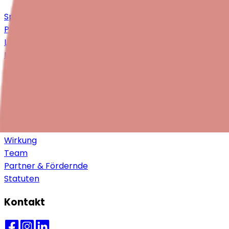
Spenden
Philanthropie & Partnerschaften
Legate & Erbschaften
Mitglied werden
Mithelfen
Über uns
Vision, Mission & Werte
Ansatz & Ziele
Wirkung
Team
Partner & Fördernde
Statuten
Kontakt