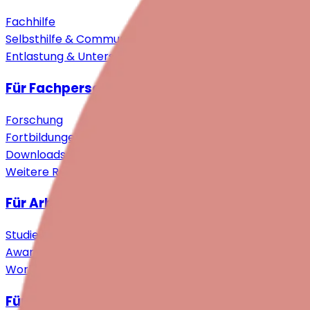
Fachhilfe
Selbsthilfe & Community
Entlastung & Unterstützung
Für Fachpersonen
Forschung
Fortbildungen
Downloads
Weitere Ressourcen
Für Arbeitgebende
Studie
Awareness Events
Workshops
Für Engagierte