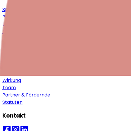
Spenden
Philanthropie & Partnerschaften
Legate & Erbschaften
Mitglied werden
Mithelfen
Über uns
Vision, Mission & Werte
Ansatz & Ziele
Wirkung
Team
Partner & Fördernde
Statuten
Kontakt