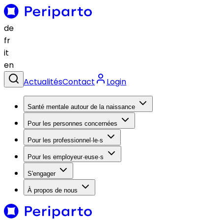
de
fr
it
en
Actualités
Contact
Login
Santé mentale autour de la naissance
Pour les personnes concernées
Pour les professionnel·le·s
Pour les employeur·euse·s
S'engager
À propos de nous