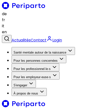
de
fr
it
en
Actualités
Contact
Login
Santé mentale autour de la naissance
Pour les personnes concernées
Pour les professionnel·le·s
Pour les employeur·euse·s
S'engager
À propos de nous