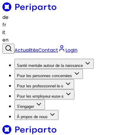
de
fr
it
en
Actualités
Contact
Login
Santé mentale autour de la naissance
Pour les personnes concernées
Pour les professionnel·le·s
Pour les employeur·euse·s
S'engager
À propos de nous