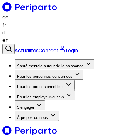
de
fr
it
en
Actualités
Contact
Login
Santé mentale autour de la naissance
Pour les personnes concernées
Pour les professionnel·le·s
Pour les employeur·euse·s
S'engager
À propos de nous