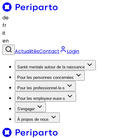
de
fr
it
en
Actualités
Contact
Login
Santé mentale autour de la naissance
Pour les personnes concernées
Pour les professionnel·le·s
Pour les employeur·euse·s
S'engager
À propos de nous