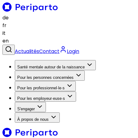
de
fr
it
en
Actualités
Contact
Login
Santé mentale autour de la naissance
Pour les personnes concernées
Pour les professionnel·le·s
Pour les employeur·euse·s
S'engager
À propos de nous