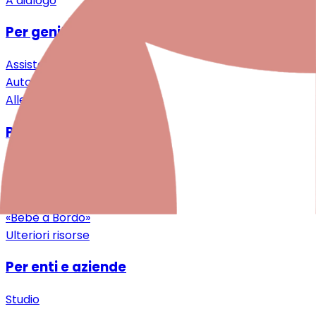
A dialogo
Per genitori e famiglie
Assistenza specialistica
Auto-aiuto & Comunità
Alleggerimento & Supporto
Per professioniste/i
Ricerca
Formazione continua
Download
«Bebè a Bordo»
Ulteriori risorse
Per enti e aziende
Studio