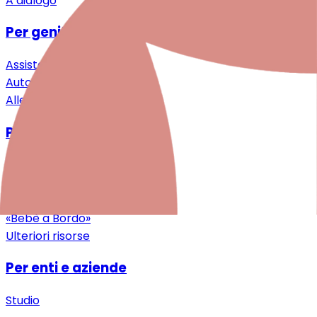
A dialogo
Per genitori e famiglie
Assistenza specialistica
Auto-aiuto & Comunità
Alleggerimento & Supporto
Per professioniste/i
Ricerca
Formazione continua
Download
«Bebè a Bordo»
Ulteriori risorse
Per enti e aziende
Studio