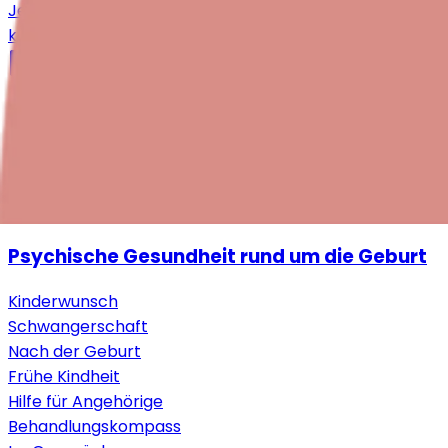
Jetzt spenden!
kontakt@periparto.ch
044 720 25 55
Notfallnummern
Quicklinks
Impressum
Datenschutzerklärung
Sitemap
Psychische Gesundheit rund um die Geburt
Kinderwunsch
Schwangerschaft
Nach der Geburt
Frühe Kindheit
Hilfe für Angehörige
Behandlungskompass