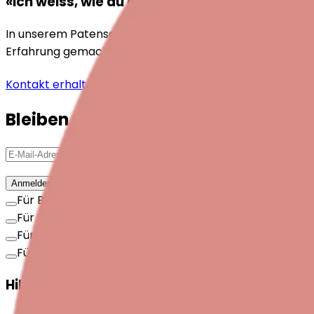
«Ich weiss, wie du dich fühlst!»
In unserem Patenschaftsprogramm vermitteln wir Ihnen s
Erfahrung gemacht und begleiten Sie mit Verständnis u
Kontakt erhalten
Bleiben Sie mit dem Periparto-New
Anmelden
Für Betroffene
Für Fachpersonen
Für Arbeitgebende
Für Interessierte
Hilfe ermöglichen