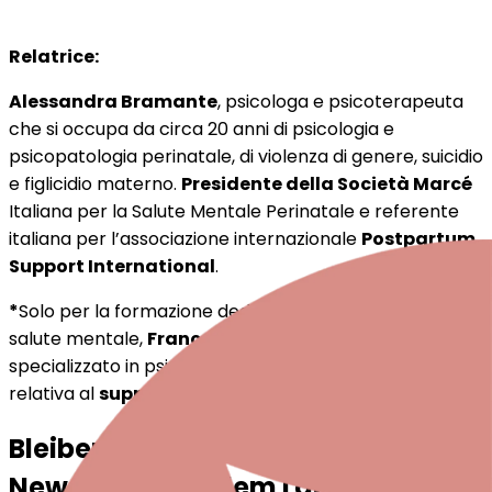
Relatrice:
Alessandra Bramante
, psicologa e psicoterapeuta
che si occupa da circa 20 anni di psicologia e
psicopatologia perinatale, di violenza di genere, suicidio
e figlicidio materno.
Presidente della Società Marcé
Italiana per la Salute Mentale Perinatale e referente
italiana per l’associazione internazionale
Postpartum
Support International
.
*
Solo per la formazione dedicata ai professionisti in
salute mentale,
Francesco Cuniberti
, medico
specializzato in psichiatria, approfondirà la parte
relativa al
supporto farmacologico
.
Bleiben Sie mit dem Periparto-
Newsletter auf dem Laufenden!