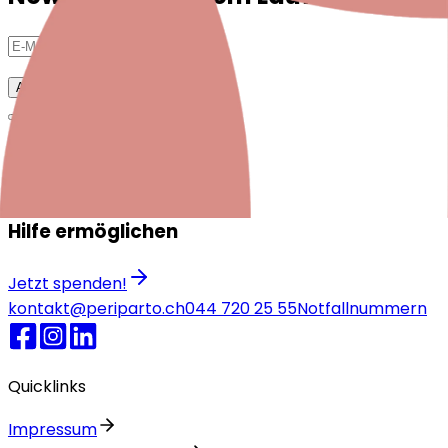
Anmelden
Für Betroffene
Für Fachpersonen
Für Arbeitgebende
Für Interessierte
Hilfe ermöglichen
Jetzt spenden!
kontakt@periparto.ch
044 720 25 55
Notfallnummern
Quicklinks
Impressum