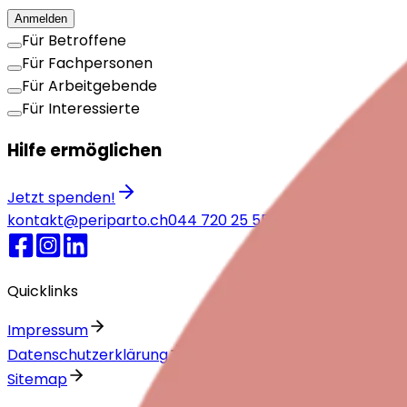
Anmelden
Für Betroffene
Für Fachpersonen
Für Arbeitgebende
Für Interessierte
Hilfe ermöglichen
Jetzt spenden!
kontakt@periparto.ch
044 720 25 55
Notfallnummern
Quicklinks
Impressum
Datenschutzerklärung
Sitemap