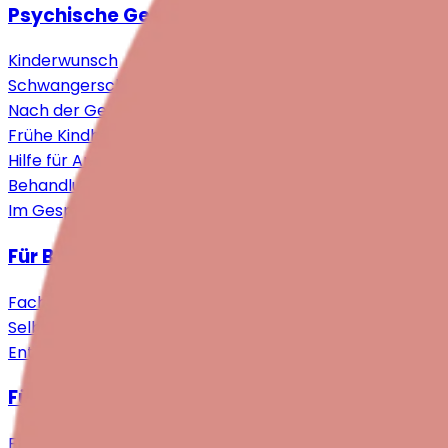
Psychische Gesundheit rund um die Geburt
Kinderwunsch
Schwangerschaft
Nach der Geburt
Frühe Kindheit
Hilfe für Angehörige
Behandlungskompass
Im Gespräch
Für Betroffene
Fachhilfe
Selbsthilfe & Community
Entlastung & Unterstützung
Für Fachpersonen
Forschung