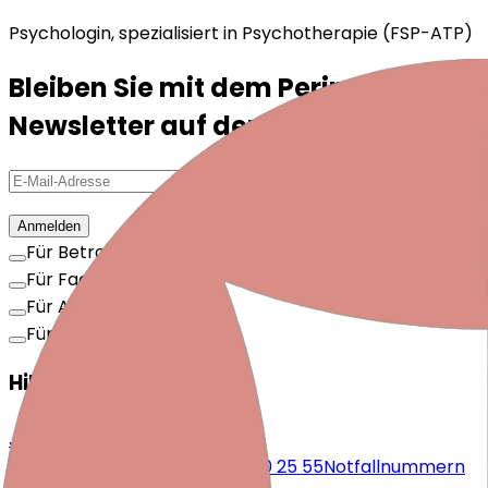
Psychologin, spezialisiert in Psychotherapie (FSP-ATP)
Bleiben Sie mit dem Periparto-
Newsletter auf dem Laufenden!
Anmelden
Für Betroffene
Für Fachpersonen
Für Arbeitgebende
Für Interessierte
Hilfe ermöglichen
Jetzt spenden!
kontakt@periparto.ch
044 720 25 55
Notfallnummern