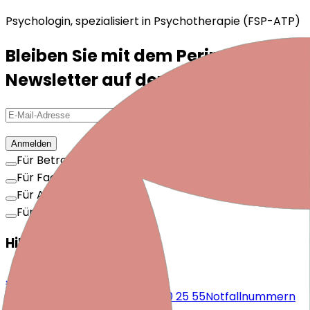
Psychologin, spezialisiert in Psychotherapie (FSP-ATP)
Bleiben Sie mit dem Periparto-
Newsletter auf dem Laufenden!
Anmelden
Für Betroffene
Für Fachpersonen
Für Arbeitgebende
Für Interessierte
Hilfe ermöglichen
Jetzt spenden!
kontakt@periparto.ch
044 720 25 55
Notfallnummern