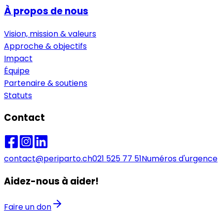
À propos de nous
Vision, mission & valeurs
Approche & objectifs
Impact
Équipe
Partenaire & soutiens
Statuts
Contact
contact@periparto.ch
021 525 77 51
Numéros d'urgence
Aidez-nous à aider!
Faire un don