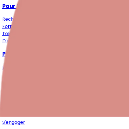
Pour les professionnel·le·s
Recherche
Formations continues
Téléchargements
D'autres ressources
Pour les employeur·euse·s
Étude
S'engager
Dons
Philanthropie & Partenariats
Legs & Heritages
Devenir membre
S'engager