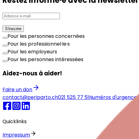
Restez informé·e avec la newsletter 
S'inscrire
Pour les personnes concernées
Pour les professionnel·le·s
Pour les employeurs
Pour les personnes intéressées
Aidez-nous à aider!
Faire un don
contact@periparto.ch
021 525 77 51
Numéros d'urgence
Quicklinks
Impressum