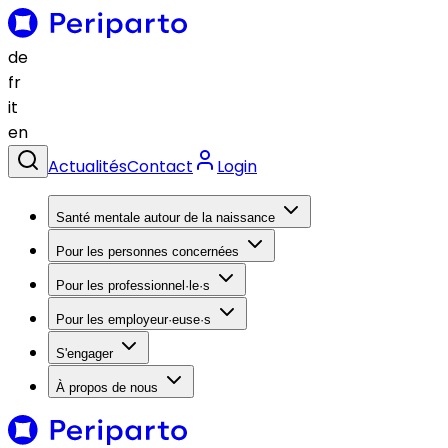
de
fr
it
en
Actualités
Contact
Login
Santé mentale autour de la naissance
Pour les personnes concernées
Pour les professionnel·le·s
Pour les employeur·euse·s
S'engager
À propos de nous