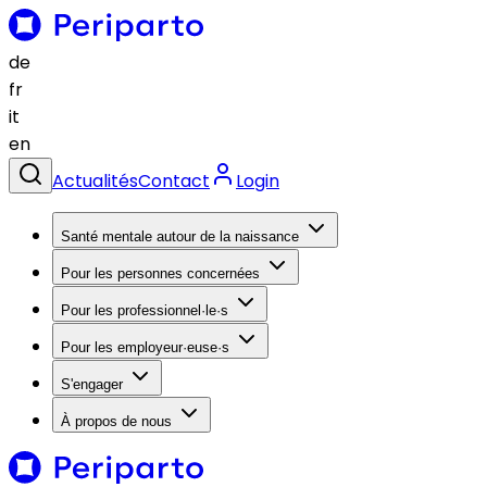
de
fr
it
en
Actualités
Contact
Login
Santé mentale autour de la naissance
Pour les personnes concernées
Pour les professionnel·le·s
Pour les employeur·euse·s
S'engager
À propos de nous