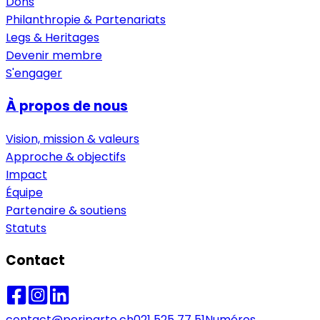
Dons
Philanthropie & Partenariats
Legs & Heritages
Devenir membre
S'engager
À propos de nous
Vision, mission & valeurs
Approche & objectifs
Impact
Équipe
Partenaire & soutiens
Statuts
Contact
contact@periparto.ch
021 525 77 51
Numéros