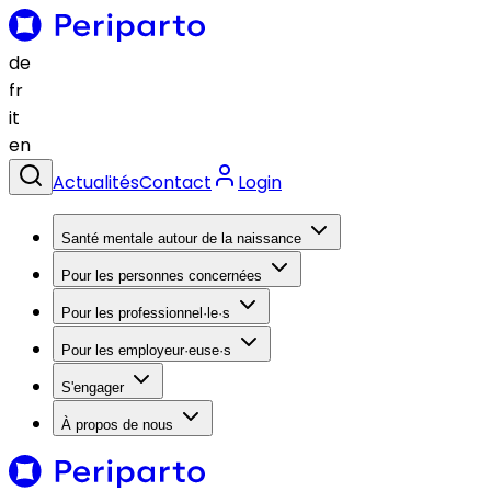
de
fr
it
en
Actualités
Contact
Login
Santé mentale autour de la naissance
Pour les personnes concernées
Pour les professionnel·le·s
Pour les employeur·euse·s
S'engager
À propos de nous