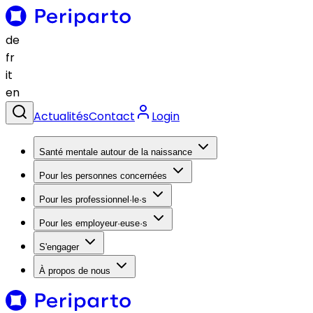
de
fr
it
en
Actualités
Contact
Login
Santé mentale autour de la naissance
Pour les personnes concernées
Pour les professionnel·le·s
Pour les employeur·euse·s
S'engager
À propos de nous