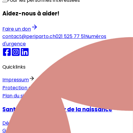
Pour les personnes intéressées
Aidez-nous à aider!
Faire un don
contact@periparto.ch
021 525 77 51
Numéros
d'urgence
Quicklinks
Impressum
Protection des données
Plan du site
Santé mentale autour de la naissance
Désir d'enfant
Grossesse