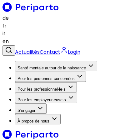
de
fr
it
en
Actualités
Contact
Login
Santé mentale autour de la naissance
Pour les personnes concernées
Pour les professionnel·le·s
Pour les employeur·euse·s
S'engager
À propos de nous