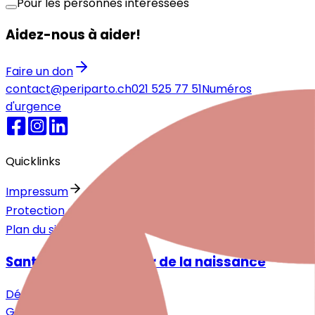
Pour les personnes intéressées
Aidez-nous à aider!
Faire un don
contact@periparto.ch
021 525 77 51
Numéros
d'urgence
Quicklinks
Impressum
Protection des données
Plan du site
Santé mentale autour de la naissance
Désir d'enfant
Grossesse