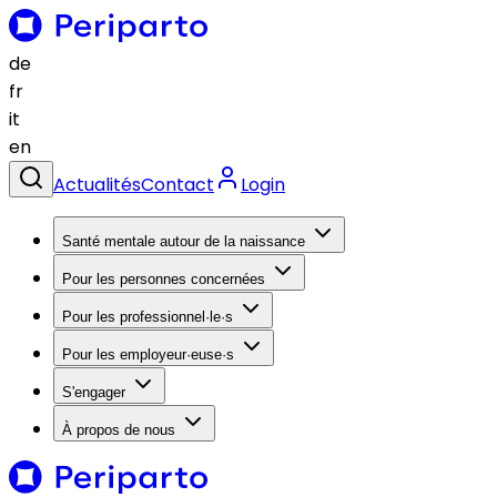
de
fr
it
en
Actualités
Contact
Login
Santé mentale autour de la naissance
Pour les personnes concernées
Pour les professionnel·le·s
Pour les employeur·euse·s
S'engager
À propos de nous