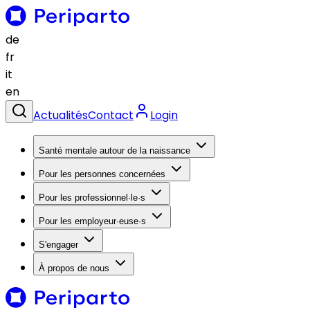
de
fr
it
en
Actualités
Contact
Login
Santé mentale autour de la naissance
Pour les personnes concernées
Pour les professionnel·le·s
Pour les employeur·euse·s
S'engager
À propos de nous