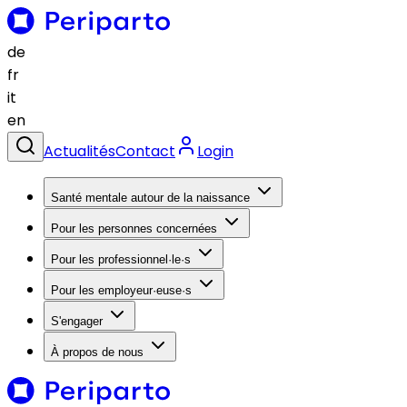
de
fr
it
en
Actualités
Contact
Login
Santé mentale autour de la naissance
Pour les personnes concernées
Pour les professionnel·le·s
Pour les employeur·euse·s
S'engager
À propos de nous