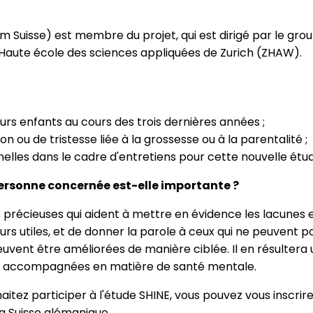
uisse) est membre du projet, qui est dirigé par le group
a Haute école des sciences appliquées de Zurich (ZHAW).
urs enfants au cours des trois dernières années ;
 ou de tristesse liée à la grossesse ou à la parentalité ;
elles dans le cadre d'entretiens pour cette nouvelle étu
ersonne concernée est-elle importante ?
récieuses qui aident à mettre en évidence les lacunes et 
eurs utiles, et de donner la parole à ceux qui ne peuvent 
s peuvent être améliorées de manière ciblée. Il en résulter
 et accompagnées en matière de santé mentale.
itez participer à l'étude SHINE, vous pouvez vous inscrire 
a Suisse alémanique.