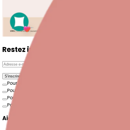
Restez informé·e avec la newsletter 
S'inscrire
Pour les personnes concernées
Pour les professionnel·le·s
Pour les employeurs
Pour les personnes intéressées
Aidez-nous à aider!