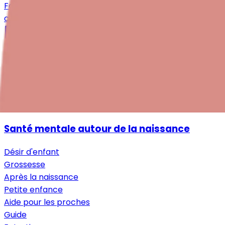
Faire un don
contact@periparto.ch
021 525 77 51
Numéros d'urgence
Quicklinks
Impressum
Protection des données
Plan du site
Santé mentale autour de la naissance
Désir d'enfant
Grossesse
Après la naissance
Petite enfance
Aide pour les proches
Guide