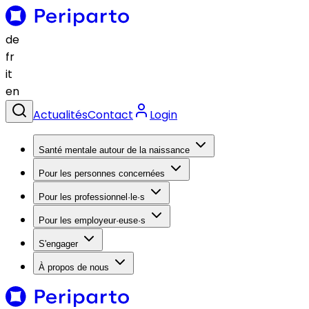
de
fr
it
en
Actualités
Contact
Login
Santé mentale autour de la naissance
Pour les personnes concernées
Pour les professionnel·le·s
Pour les employeur·euse·s
S'engager
À propos de nous