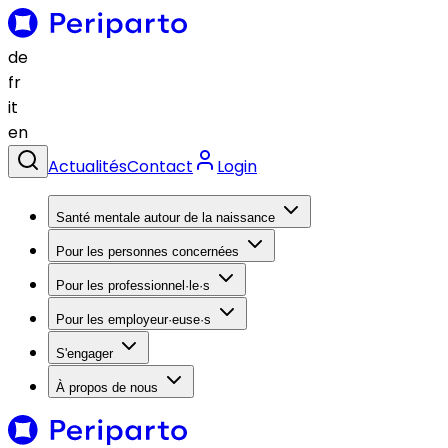
de
fr
it
en
Actualités
Contact
Login
Santé mentale autour de la naissance
Pour les personnes concernées
Pour les professionnel·le·s
Pour les employeur·euse·s
S'engager
À propos de nous