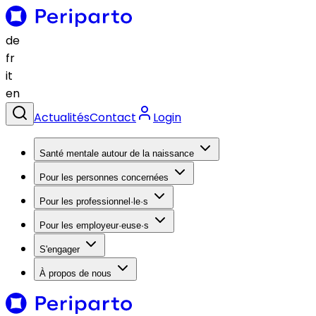
de
fr
it
en
Actualités
Contact
Login
Santé mentale autour de la naissance
Pour les personnes concernées
Pour les professionnel·le·s
Pour les employeur·euse·s
S'engager
À propos de nous