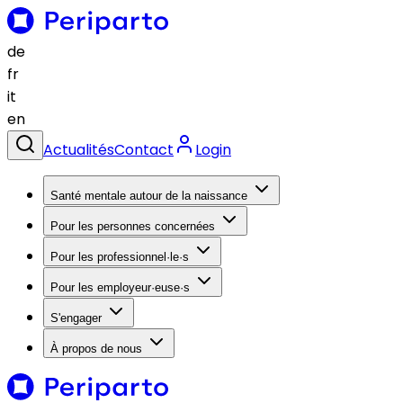
de
fr
it
en
Actualités
Contact
Login
Santé mentale autour de la naissance
Pour les personnes concernées
Pour les professionnel·le·s
Pour les employeur·euse·s
S'engager
À propos de nous