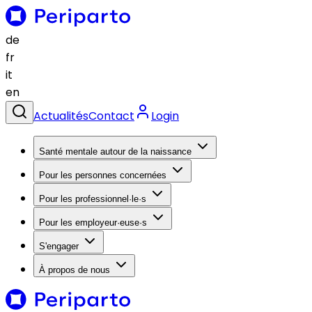
de
fr
it
en
Actualités
Contact
Login
Santé mentale autour de la naissance
Pour les personnes concernées
Pour les professionnel·le·s
Pour les employeur·euse·s
S'engager
À propos de nous