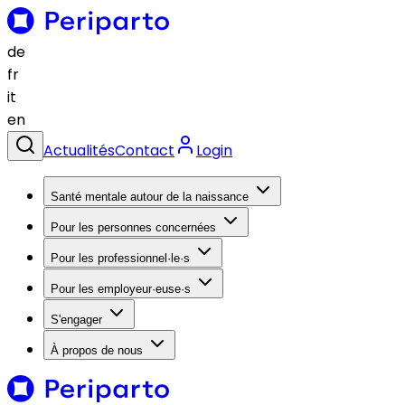
de
fr
it
en
Actualités
Contact
Login
Santé mentale autour de la naissance
Pour les personnes concernées
Pour les professionnel·le·s
Pour les employeur·euse·s
S'engager
À propos de nous