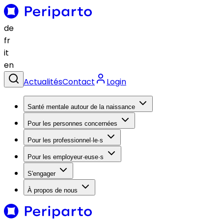
de
fr
it
en
Actualités
Contact
Login
Santé mentale autour de la naissance
Pour les personnes concernées
Pour les professionnel·le·s
Pour les employeur·euse·s
S'engager
À propos de nous