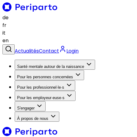
de
fr
it
en
Actualités
Contact
Login
Santé mentale autour de la naissance
Pour les personnes concernées
Pour les professionnel·le·s
Pour les employeur·euse·s
S'engager
À propos de nous