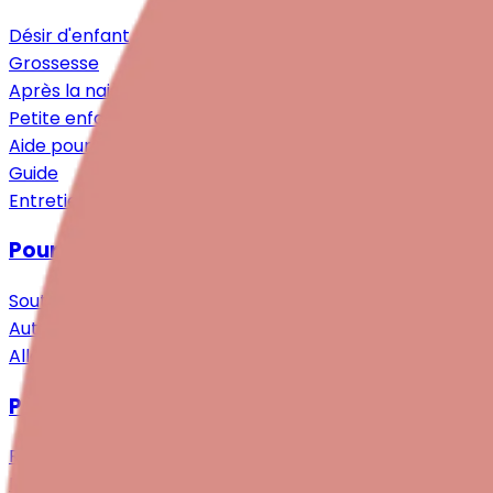
Désir d'enfant
Grossesse
Après la naissance
Petite enfance
Aide pour les proches
Guide
Entretiens
Pour les personnes concernées
Soutien spécialisé
Auto-assistance & Communauté
Allègement & Soutien
Pour les professionnel·le·s
Recherche
Formations continues