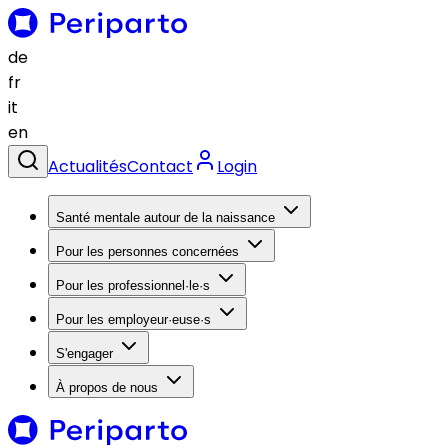
de
fr
it
en
Actualités
Contact
Login
Santé mentale autour de la naissance
Pour les personnes concernées
Pour les professionnel·le·s
Pour les employeur·euse·s
S'engager
À propos de nous