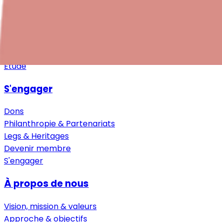
Téléchargements
D'autres ressources
Pour les employeur·euse·s
Étude
S'engager
Dons
Philanthropie & Partenariats
Legs & Heritages
Devenir membre
S'engager
À propos de nous
Vision, mission & valeurs
Approche & objectifs