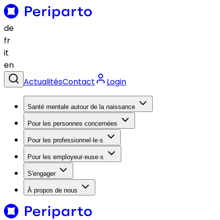
de
fr
it
en
Actualités
Contact
Login
Santé mentale autour de la naissance
Pour les personnes concernées
Pour les professionnel·le·s
Pour les employeur·euse·s
S'engager
À propos de nous