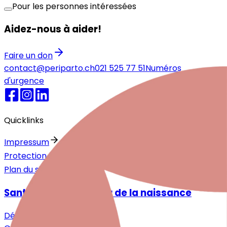
Pour les personnes intéressées
Aidez-nous à aider!
Faire un don
contact@periparto.ch
021 525 77 51
Numéros
d'urgence
Quicklinks
Impressum
Protection des données
Plan du site
Santé mentale autour de la naissance
Désir d'enfant