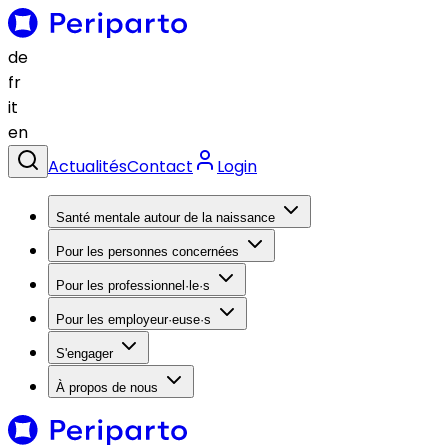
de
fr
it
en
Actualités
Contact
Login
Santé mentale autour de la naissance
Pour les personnes concernées
Pour les professionnel·le·s
Pour les employeur·euse·s
S'engager
À propos de nous