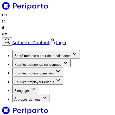
de
fr
it
en
Actualités
Contact
Login
Santé mentale autour de la naissance
Pour les personnes concernées
Pour les professionnel·le·s
Pour les employeur·euse·s
S'engager
À propos de nous