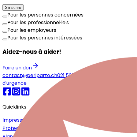
S'inscrire
Pour les personnes concernées
Pour les professionnel·le·s
Pour les employeurs
Pour les personnes intéressées
Aidez-nous à aider!
Faire un don
contact@periparto.ch
021 525 77 51
Numéros
d'urgence
Quicklinks
Impressum
Protection des données
Plan du site