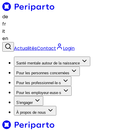
de
fr
it
en
Actualités
Contact
Login
Santé mentale autour de la naissance
Pour les personnes concernées
Pour les professionnel·le·s
Pour les employeur·euse·s
S'engager
À propos de nous