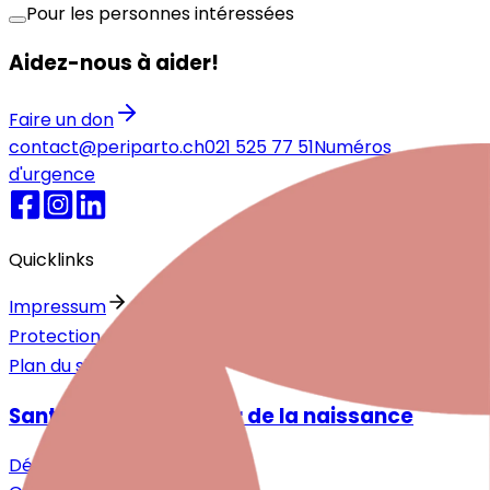
Pour les personnes intéressées
Aidez-nous à aider!
Faire un don
contact@periparto.ch
021 525 77 51
Numéros
d'urgence
Quicklinks
Impressum
Protection des données
Plan du site
Santé mentale autour de la naissance
Désir d'enfant