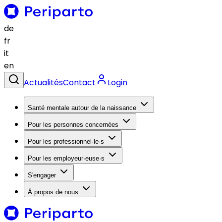
de
fr
it
en
Actualités
Contact
Login
Santé mentale autour de la naissance
Pour les personnes concernées
Pour les professionnel·le·s
Pour les employeur·euse·s
S'engager
À propos de nous