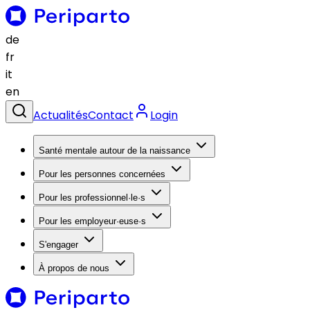
de
fr
it
en
Actualités
Contact
Login
Santé mentale autour de la naissance
Pour les personnes concernées
Pour les professionnel·le·s
Pour les employeur·euse·s
S'engager
À propos de nous