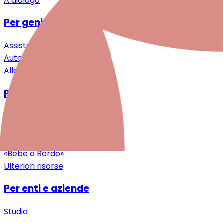
A dialogo
Per genitori e famiglie
Assistenza specialistica
Auto-aiuto & Comunità
Alleggerimento & Supporto
Per professioniste/i
Ricerca
Formazione continua
Download
«Bebè a Bordo»
Ulteriori risorse
Per enti e aziende
Studio