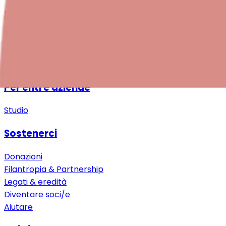
Ricerca
Formazione continua
Download
«Bebè a Bordo»
Ulteriori risorse
Per enti e aziende
Studio
Sostenerci
Donazioni
Filantropia & Partnership
Legati & eredità
Diventare soci/e
Aiutare