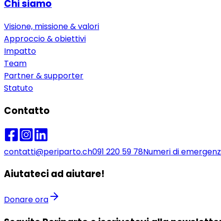
Chi siamo
Visione, missione & valori
Approccio & obiettivi
Impatto
Team
Partner & supporter
Statuto
Contatto
contatti@periparto.ch
091 220 59 78
Numeri di emergen
Aiutateci ad aiutare!
Donare ora