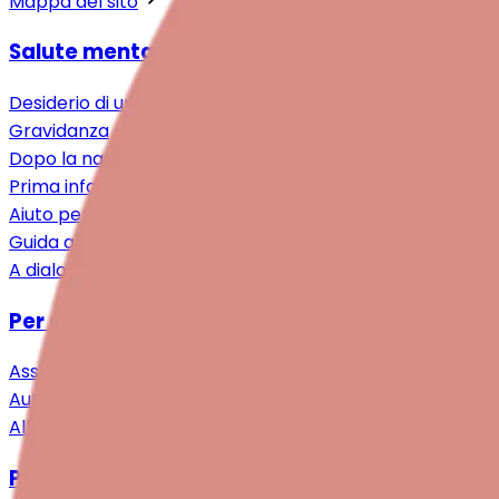
Mappa del sito
Salute mentale intorno alla nascita
Desiderio di un bebè
Gravidanza
Dopo la nascita
Prima infanzia
Aiuto per i familiari
Guida ai trattamenti
A dialogo
Per genitori e famiglie
Assistenza specialistica
Auto-aiuto & Comunità
Alleggerimento & Supporto
Per professioniste/i