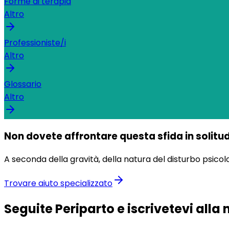
Forme di terapia
Altro
Professioniste/i
Altro
Glossario
Altro
Non dovete affrontare questa sfida in solitud
A seconda della gravità, della natura del disturbo psicolo
Trovare aiuto specializzato
Seguite Periparto e iscrivetevi alla 