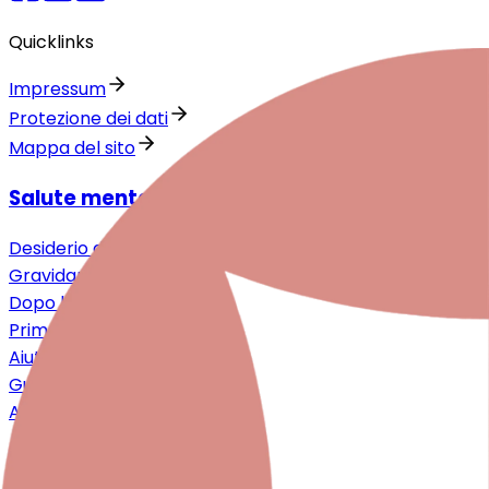
Quicklinks
Impressum
Protezione dei dati
Mappa del sito
Salute mentale intorno alla nascita
Desiderio di un bebè
Gravidanza
Dopo la nascita
Prima infanzia
Aiuto per i familiari
Guida ai trattamenti
A dialogo
Per genitori e famiglie