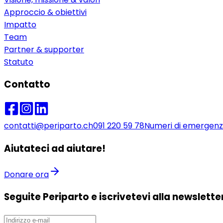
Approccio & obiettivi
Impatto
Team
Partner & supporter
Statuto
Contatto
contatti@periparto.ch
091 220 59 78
Numeri di emergen
Aiutateci ad aiutare!
Donare ora
Seguite Periparto e iscrivetevi alla newslette