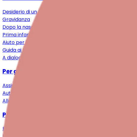
Desiderio di un bebè
Gravidanza
Dopo la nascita
Prima infanzia
Aiuto per i familiari
Guida ai trattamenti
A dialogo
Per genitori e famiglie
Assistenza specialistica
Auto-aiuto & Comunità
Alleggerimento & Supporto
Per professioniste/i
Ricerca
Formazione continua