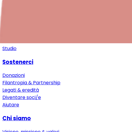
Download
«Bebè a Bordo»
Ulteriori risorse
Per enti e aziende
Studio
Sostenerci
Donazioni
Filantropia & Partnership
Legati & eredità
Diventare soci/e
Aiutare
Chi siamo
Visione, missione & valori