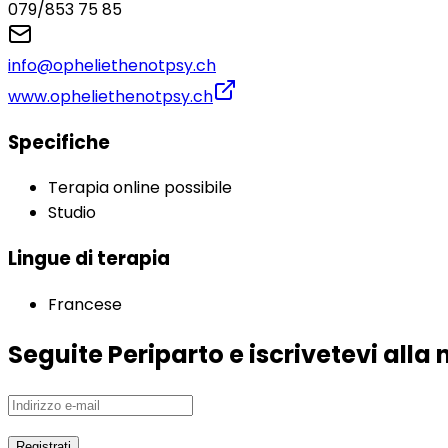
079/853 75 85
info@opheliethenotpsy.ch
www.opheliethenotpsy.ch
Specifiche
Terapia online possibile
Studio
Lingue di terapia
Francese
Seguite Periparto e iscrivetevi alla 
Registrati