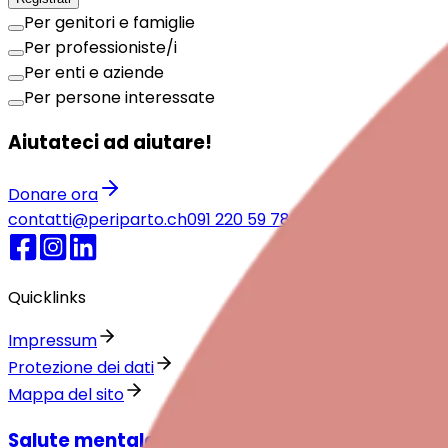
Per genitori e famiglie
Per professioniste/i
Per enti e aziende
Per persone interessate
Aiutateci ad aiutare!
Donare ora
contatti@periparto.ch
091 220 59 78
Numeri di emergen
Quicklinks
Impressum
Protezione dei dati
Mappa del sito
Salute mentale intorno alla nascita