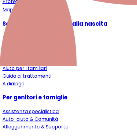
Protezione dei dati
Mappa del sito
Salute mentale intorno alla nascita
Desiderio di un bebè
Gravidanza
Dopo la nascita
Prima infanzia
Aiuto per i familiari
Guida ai trattamenti
A dialogo
Per genitori e famiglie
Assistenza specialistica
Auto-aiuto & Comunità
Alleggerimento & Supporto