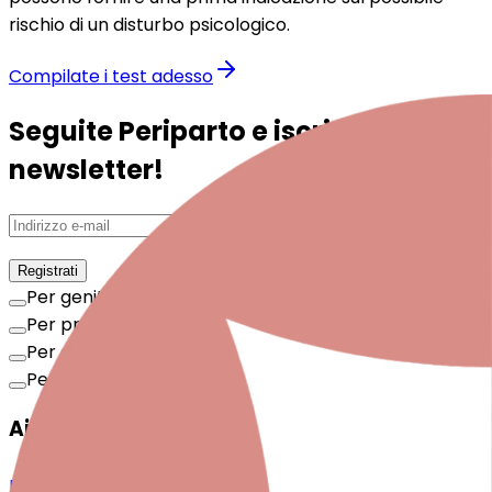
rischio di un disturbo psicologico.
Compilate i test adesso
Seguite Periparto e iscrivetevi alla
newsletter!
Registrati
Per genitori e famiglie
Per professioniste/i
Per enti e aziende
Per persone interessate
Aiutateci ad aiutare!
Donare ora