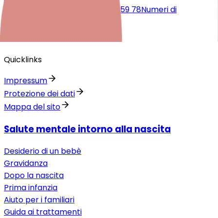
contatti@periparto.ch
091 220 59 78
Numeri di
emergenza
Quicklinks
Impressum
Protezione dei dati
Mappa del sito
Salute mentale intorno alla nascita
Desiderio di un bebè
Gravidanza
Dopo la nascita
Prima infanzia
Aiuto per i familiari
Guida ai trattamenti